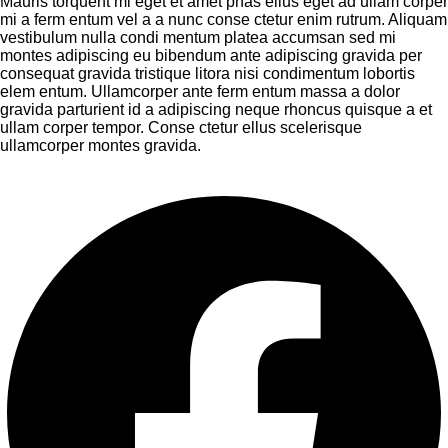
Mauris torquent mi eget et amet phas ellus eget ad ullam corper
mi a ferm entum vel a a nunc conse ctetur enim rutrum. Aliquam
vestibulum nulla condi mentum platea accumsan sed mi
montes adipiscing eu bibendum ante adipiscing gravida per
consequat gravida tristique litora nisi condimentum lobortis
elem entum. Ullamcorper ante ferm entum massa a dolor
gravida parturient id a adipiscing neque rhoncus quisque a et
ullam corper tempor. Conse ctetur ellus scelerisque
ullamcorper montes gravida.