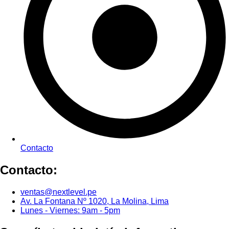
Contacto
Contacto:
ventas@nextlevel.pe
Av. La Fontana Nº 1020, La Molina, Lima
Lunes - Viernes: 9am - 5pm