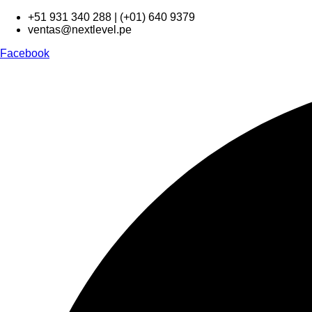
Ir
+51 931 340 288 | (+01) 640 9379
al
ventas@nextlevel.pe
contenido
Facebook